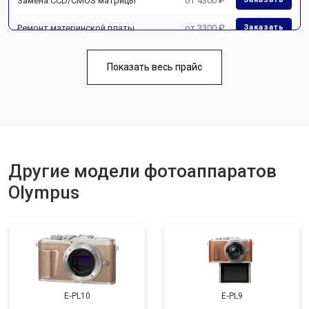
Замена CCD/CMOS матрицы
от 4300 ₽
Ремонт материнской платы
от 3300 ₽
Заказать
Чистка матрицы
от 3100 ₽
Заказать
Показать весь прайс
Другие модели фотоаппаратов
Olympus
E‑PL10
E‑PL9