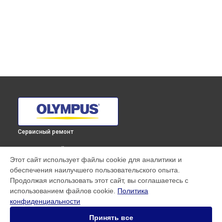
Сервисный ремонт
ВЫБЕРИ СВОЙ ГОРОД
Этот сайт использует файлы cookie для аналитики и
Замена микрофона фотоаппарата E‑M1 Mark II 12-200mm
обеспечения наилучшего пользовательского опыта.
Kit Olympus в
Краснодаре
Продолжая использовать этот сайт, вы соглашаетесь с
Замена микрофона фотоаппарата E‑M1 Mark II 12-200mm
использованием файлов cookie.
Политика
Kit Olympus в
Ростове-на-Дону
конфиденциальности
Замена микрофона фотоаппарата E‑M1 Mark II 12-200mm
Kit Olympus в
Нижнем Новгороде
Принять все