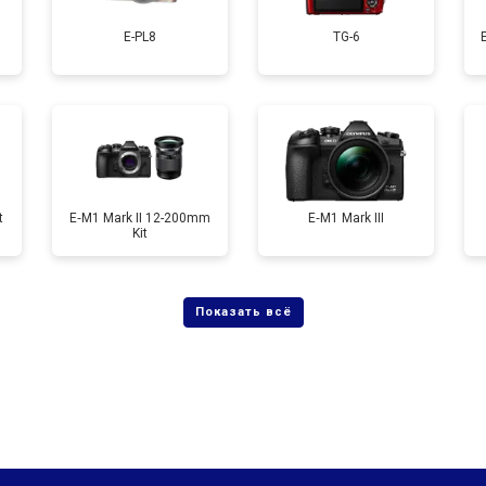
E-PL8
TG-6
от 60 мин
о
от 90 мин
о
t
E‑M1 Mark II 12-200mm
E‑M1 Mark III
Kit