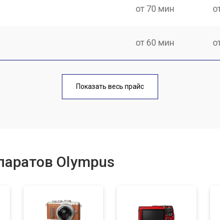
от 70 мин
о
от 60 мин
о
от 70 мин
о
Показать весь прайс
от 60 мин
о
от 110 мин
о
паратов Olympus
от 50 мин
о
от 120 мин
о