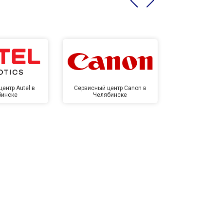
ентр Autel в
Сервисный центр Canon в
Сервисный 
бинске
Челябинске
Челя