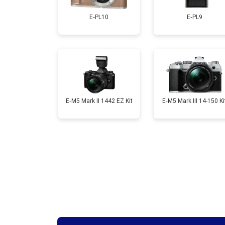
E‑PL10
E‑PL9
Ремонт материнской платы
Чистка матрицы
E‑M5 Mark II 1442 EZ Kit
E‑M5 Mark III 14-150 Ki