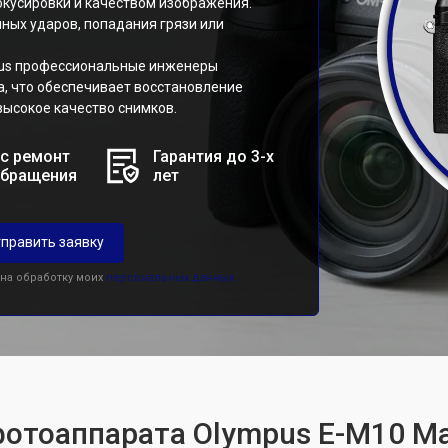
фокусировки и качеством изображения.
йных ударов, попадания грязи или
mpus профессиональные инженеры
, что обеспечивает восстановление
высокое качество снимков.
с ремонт
Гарантия до 3-х
обращения
лет
править заявку
 на обработку моих
персональных данных.
фотоаппарата Olympus E-M10 Mar