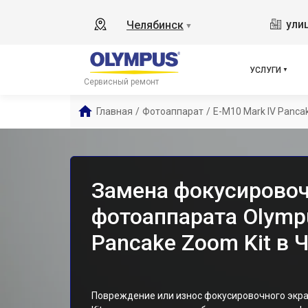
ули
Челябинск
▼
УСЛУГИ
Сервисный ремонт
Главная
/
Фотоаппарат
/
E-M10 Mark IV Panca
Замена фокусировоч
фотоаппарата Olymp
Pancake Zoom Kit в 
Повреждение или износ фокусировочного экра