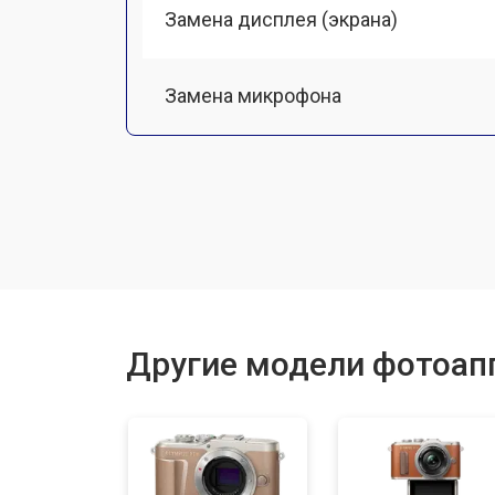
Замена дисплея (экрана)
Замена микрофона
Замена кнопки включения
Замена байонета
Замена платы отсека карты памяти
Другие модели фотоап
Замена затвора
Замена CCD/CMOS матрицы