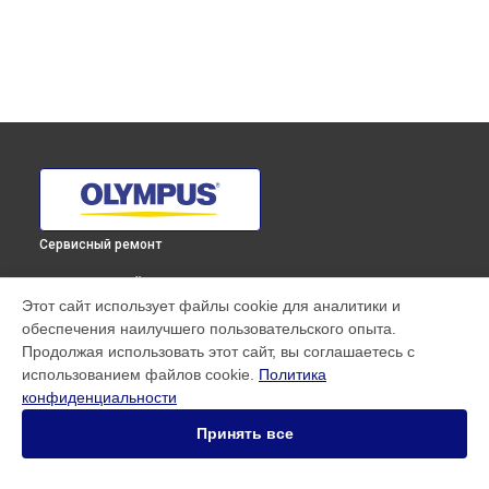
Сервисный ремонт
ВЫБЕРИ СВОЙ ГОРОД
Этот сайт использует файлы cookie для аналитики и
Замена кнопки включения фотоаппарата E‑M5 Mark II 1442
обеспечения наилучшего пользовательского опыта.
EZ Kit Olympus в
Краснодаре
Продолжая использовать этот сайт, вы соглашаетесь с
Замена кнопки включения фотоаппарата E‑M5 Mark II 1442
использованием файлов cookie.
Политика
EZ Kit Olympus в
Ростове-на-Дону
конфиденциальности
Замена кнопки включения фотоаппарата E‑M5 Mark II 1442
EZ Kit Olympus в
Нижнем Новгороде
Принять все
Замена кнопки включения фотоаппарата E‑M5 Mark II 1442
EZ Kit Olympus в
Новосибирске