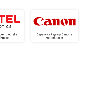
ентр Autel в
Сервисный центр Canon в
Сервисный 
бинске
Челябинске
Челя