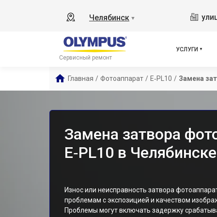
ули
Челябинск
▼
УСЛУГИ
Сервисный ремонт
Главная
/
Фотоаппарат
/
E‑PL10
/
Замена за
Замена затвора фот
E‑PL10 в Челябинске
Износ или неисправность затвора фотоаппарат
проблемам с экспозицией и качеством изобра
Проблемы могут включать задержку срабатыва