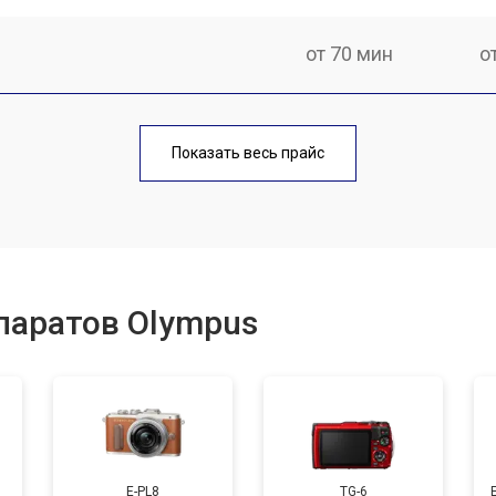
от 70 мин
о
от 60 мин
о
Показать весь прайс
от 70 мин
о
от 60 мин
о
паратов Olympus
от 110 мин
о
от 120 мин
о
E-PL8
TG-6