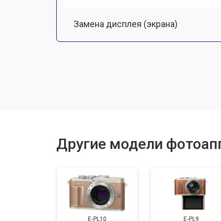
Замена дисплея (экрана)
Замена микрофона
Замена кнопки включения
Замена байонета
Другие модели фотоап
Замена платы отсека карты памяти
Замена CCD/CMOS матрицы
E‑PL10
E‑PL9