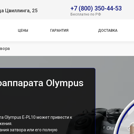
+7 (800) 350-44-53
ца Цвиллинга, 25
Бесплатно по РФ
ЦЕНЫ
ГАРАНТИЯ
ДОСТАВКА
твора
оаппарата Olympus
а Olympus E‑PL10 может привести к
жения.
ния затвора или его полную