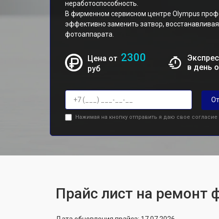
неработоспособность.
В фирменном сервисном центре Olympus проф
эффективно заменить затвор, восстанавливая
фотоаппарата.
2300
Экспрес
Цена от
в день 
руб
От
Нажимая на кнопку отправить я даю свое согласие
Прайс лист на ремонт 
Дата обновления прайса: 17.07.2026