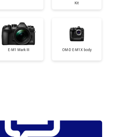
Kit
т 3300 ₽
Заказать
т 3100 ₽
Заказать
E‑M1 Mark III
OM-D E-M1X body