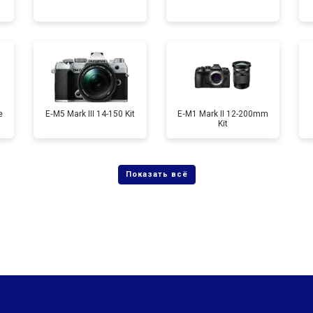
от 60 мин
о
от 90 мин
о
e
E‑M5 Mark III 14-150 Kit
E‑M1 Mark II 12-200mm
Kit