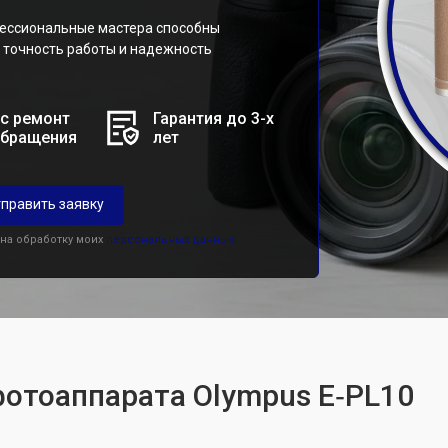
ессиональные мастера способны
 точность работы и надежность
с ремонт
Гарантия до 3-х
обращения
лет
править заявку
 на обработку моих
персональных данных.
фотоаппарата Olympus E‑PL10