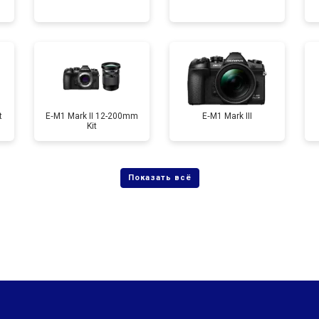
от 60 мин
о
от 90 мин
о
t
E‑M1 Mark II 12-200mm
E‑M1 Mark III
Kit