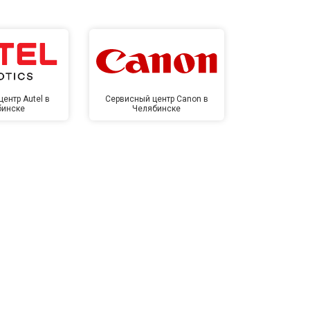
ентр Autel в
Сервисный центр Canon в
Сервисный 
бинске
Челябинске
Челя