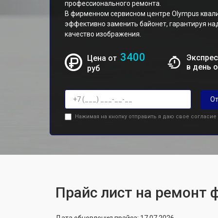
профессионального ремонта.
В фирменном сервисном центре Olympus квал
эффективно заменить байонет, гарантируя на
качество изображения.
3400
Экспрес
Цена от
в день 
руб
От
Нажимая на кнопку отправить я даю свое согласие
Прайс лист на ремонт 
Дата обновления прайса: 17.07.2026