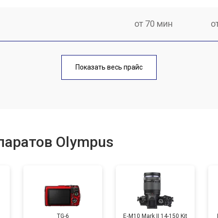
от 70 мин
о
от 60 мин
о
Показать весь прайс
от 70 мин
о
от 110 мин
о
паратов Olympus
от 50 мин
о
от 120 мин
о
TG-6
E‑M10 Mark II 14-150 Kit