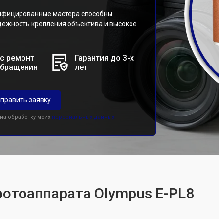
ифицированные мастера способны
дежность крепления объектива и высокое
с ремонт
Гарантия до 3-х
обращения
лет
править заявку
 на обработку моих
персональных данных.
фотоаппарата Olympus E-PL8