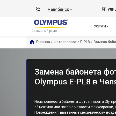
ули
Челябинск
▼
УСЛУГИ
Сервисный ремонт
Главная
/
Фотоаппарат
/
E-PL8
/
Замена бай
Замена байонета фо
Olympus E-PL8 в Чел
Неисправности байонета фотоаппарата Olympu
объектива или потерю четкости фокусировки, 
Повреждения, вызванные механическим возде