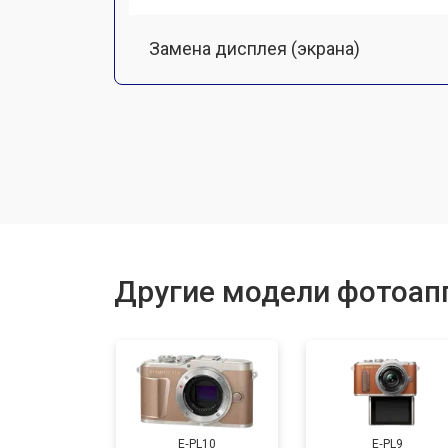
Замена дисплея (экрана)
Замена микрофона
Замена кнопки включения
Замена платы отсека карты памяти
Другие модели фотоап
Замена затвора
Замена CCD/CMOS матрицы
E‑PL10
E‑PL9