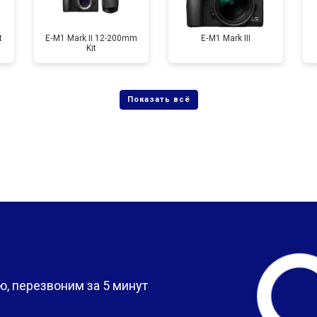
t
E‑M1 Mark II 12-200mm
E‑M1 Mark III
Kit
?
, перезвоним за 5 минут