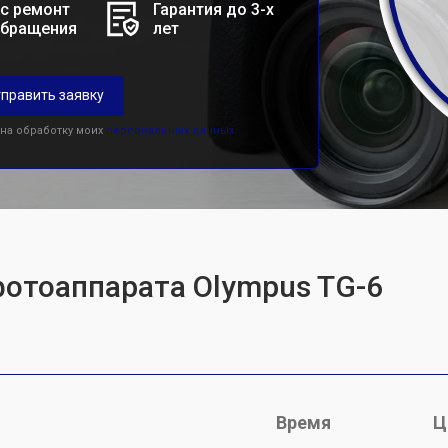
с ремонт
Гарантия до 3-х
обращения
лет
править заявку
 на обработку моих
персональных данных.
фотоаппарата Olympus TG-6
Время
Ц