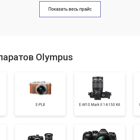
от 60 мин
о
Показать весь прайс
от 70 мин
о
от 60 мин
о
паратов Olympus
от 110 мин
о
от 50 мин
о
E-PL8
E‑M10 Mark II 14-150 Kit
от 60 мин
о
от 90 мин
о