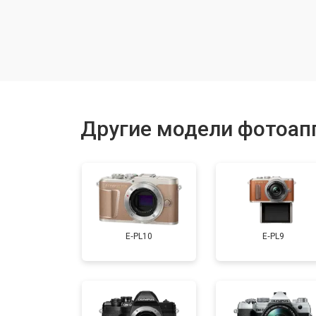
Замена микрофона
Замена кнопки включения
Замена байонета
Другие модели фотоап
Замена платы отсека карты памяти
Замена затвора
E‑PL10
E‑PL9
Ремонт материнской платы
Чистка матрицы