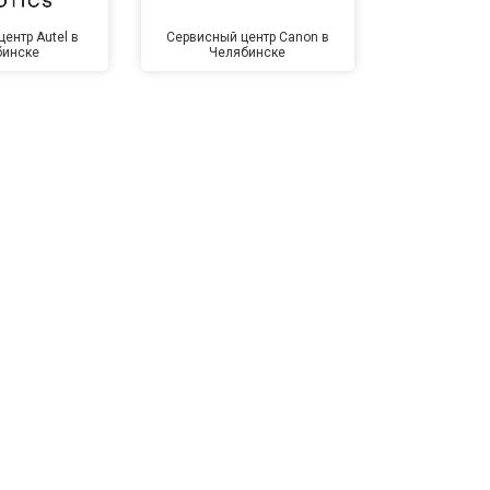
ентр Autel в
Сервисный центр Canon в
Сервисный 
бинске
Челябинске
Челя