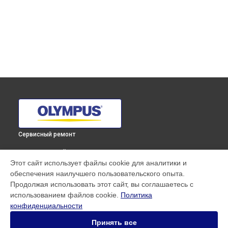
Сервисный ремонт
ВЫБЕРИ СВОЙ ГОРОД
Этот сайт использует файлы cookie для аналитики и
Восстановление после попадания влаги объектива
обеспечения наилучшего пользовательского опыта.
M.ZUIKO DIGITAL 25mm F1.8 Olympus в
Краснодаре
Продолжая использовать этот сайт, вы соглашаетесь с
Восстановление после попадания влаги объектива
использованием файлов cookie.
Политика
M.ZUIKO DIGITAL 25mm F1.8 Olympus в
Ростове-на-Дону
конфиденциальности
Восстановление после попадания влаги объектива
M.ZUIKO DIGITAL 25mm F1.8 Olympus в
Нижнем Новгороде
Принять все