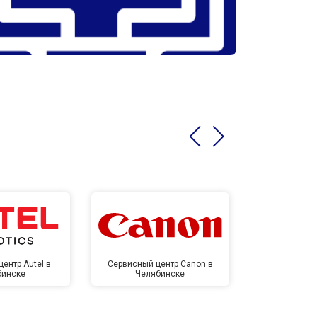
ентр Autel в
Сервисный центр Canon в
Сервисный 
бинске
Челябинске
Челя