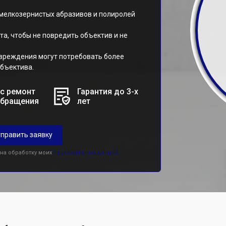
 мелкозернистых абразивов и полиролей
та, чтобы не повредить объектив и не
овреждения могут потребовать более
бъектива.
с ремонт
Гарантия до 3-х
обращения
лет
править заявку
 на обработку моих
персональных данных.