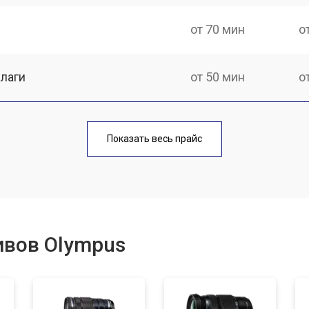
от 70 мин
о
лаги
от 50 мин
о
от 70 мин
о
Показать весь прайс
от 50 мин
о
от 60 мин
о
ивов Olympus
лизатора
от 60 мин
о