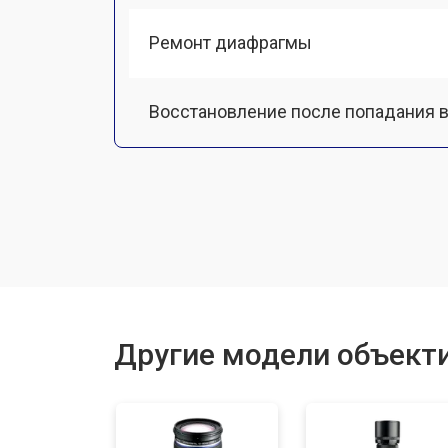
Ремонт диафрагмы
Восстановление после попадания в
Чистка от пыли
Юстировка
Замена байонета
Другие модели объект
Ремонт шлейфа оптического стаби